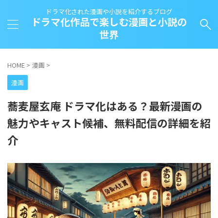
ドラマ化された漫画や小説を紹介するブログ
ドラマ化作品で楽しむ漫画と小説の
世界
HOME
>
漫画
>
漫画
蕎麦屋玄庵 ドラマ化はある？最新漫画の
魅力やキャスト候補、無料配信の詳細を紹
介